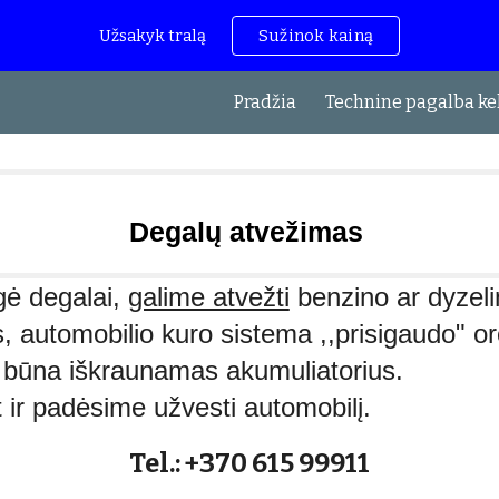
Užsakyk tralą
Sužinok kainą
ip to main content
Skip to navigat
Pradžia
Technine pagalba ke
Degalų atvežimas
igė degalai,
galime atvežti
benzino ar dyzeli
 automobilio kuro sistema ,,prisigaudo" oro
e būna iškraunamas akumuliatorius.
 ir padėsime užvesti automobilį.
Tel.: +370 615 99911