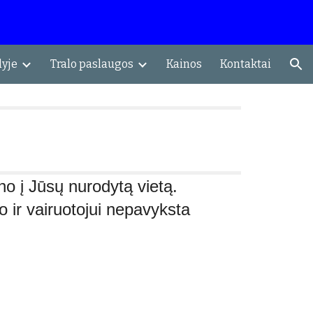
ion
lyje
Tralo paslaugos
Kainos
Kontaktai
no į Jūsų nurodytą vietą.
 ir vairuotojui nepavyksta