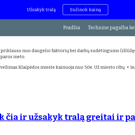
Užsakyk tralą
Sužinok kainą
ip to main content
Skip to navigat
Pradžia
Technine pagalba ke
a priklauso nuo daugelio faktorių bei darbų sudėtingumo (išlūžęs 
i paros meto.
vežimas Klaipėdos mieste kainuoja nuo 50e. Už miesto ribų + 1e
 čia ir užsakyk tralą greitai ir p