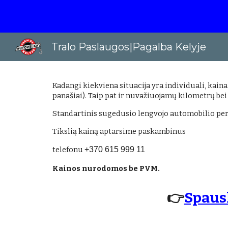
Sk
Tralo Paslaugos|Pagalba Kelyje
Kadangi kiekviena situacija yra individuali, kain
panašiai). Taip pat ir nuvažiuojamų kilometrų be
Standartinis sugedusio lengvojo automobilio per
Tikslią kainą aptarsime paskambinus
telefonu
+370 615 999 11
Kainos nurodomos be PVM.
👉
Spausk