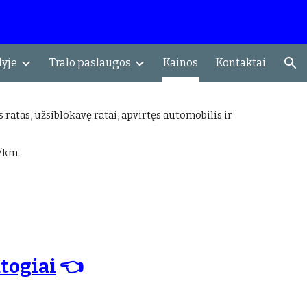
ion
lyje
Tralo paslaugos
Kainos
Kontaktai
ratas, užsiblokavę ratai, apvirtęs automobilis ir
/km.
atogiai
👈